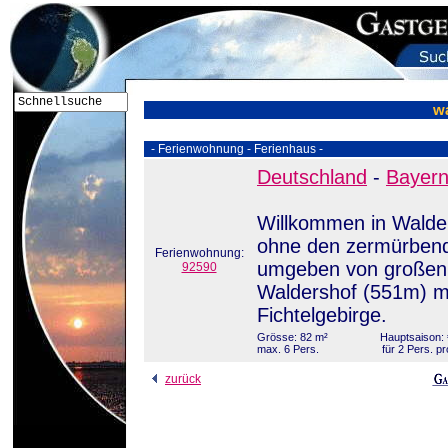
w
- Ferienwohnung - Ferienhaus -
Deutschland
-
Bayer
Willkommen in Walder
ohne den zermürbend
Ferienwohnung:
umgeben von großen 
92590
Waldershof (551m) mi
Fichtelgebirge.
Grösse: 82 m²
Hauptsaison: 
max. 6 Pers.
für 2 Pers. p
zurück