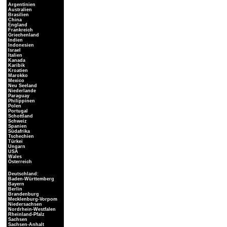
Argentinien
Australien
Brasilien
China
England
Frankreich
Griechenland
Indien
Indonesien
Israel
Italien
Kanada
Karibik
Kroatien
Marokko
Mexico
Neu Seeland
Niederlande
Paraguay
Philippinen
Polen
Portugal
Schottland
Schweiz
Spanien
Südafrika
Tschechien
Türkei
Ungarn
USA
Wales
Österreich
Deutschland:
Baden-Württemberg
Bayern
Berlin
Brandenburg
Mecklenburg-Vorpom
Niedersachsen
Nordrhein-Westfalen
Rheinland-Pfalz
Sachsen
Sachsen-Anhalt