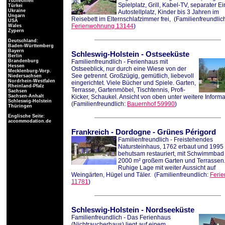
Tschechien
Spielplatz, Grill, Kabel-TV, separater E
Türkei
Ukraine
Autostellplatz, Kinder bis 3 Jahren im
Ungarn
Reisebett im Elternschlafzimmer frei,
(Familienfreundlic
USA
Ferienwohnung 13144
)
Wales
Zypern
Deutschland:
Baden-Württemberg
Bayern
Schleswig-Holstein
-
Ostseeküste
Berlin
Brandenburg
Familienfreundlich - Ferienhaus mit
Hessen
Ostseeblick, nur durch eine Wiese von der
Mecklenburg-Vorp.
See getrennt. Großzügig, gemütlich, liebevoll
Niedersachsen
Nordrhein-Westfalen
eingerichtet. Viele Bücher und Spiele. Garten,
Rheinland-Pfalz
Terrasse, Gartenmöbel, Tischtennis, Profi-
Sachsen
Sachsen-Anhalt
Kicker, Schaukel. Ansicht von oben unter weitere Inform
Schleswig-Holstein
(Familienfreundlich:
Bauernhof 59990
)
Thüringen
Englische Seite:
accommodation.de
Frankreich
-
Dordogne
-
Grünes Périgord
Familienfreundlich - Freistehendes
Natursteinhaus, 1762 erbaut und 1995
behutsam restauriert, mit Schwimmbad
2000 m² großem Garten und Terrassen
Ruhige Lage mit weiter Aussicht auf
Weingärten, Hügel und Täler.
(Familienfreundlich:
Feri
11781
)
Schleswig-Holstein
-
Nordseeküste
Familienfreundlich - Das Ferienhaus
(Nichtraucherhaus) liegt auf einem