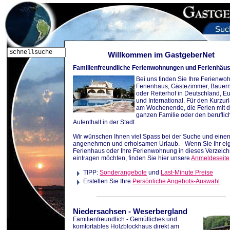
Willkommen im GastgeberNet
Familienfreundliche Ferienwohnungen und Ferienhäu
Bei uns finden Sie Ihre Ferienwo
Ferienhaus, Gästezimmer, Bauer
oder Reiterhof in Deutschland, E
und International. Für den Kurzur
am Wochenende, die Ferien mit d
ganzen Familie oder den beruflic
Aufenthalt in der Stadt.
Wir wünschen Ihnen viel Spass bei der Suche und eine
angenehmen und erholsamen Urlaub. - Wenn Sie Ihr ei
Ferienhaus oder Ihre Ferienwohnung in dieses Verzeich
eintragen möchten, finden Sie hier unsere
Anmeldeseite
TIPP:
Sonderangebote
und
Last-Minute Preise
Erstellen Sie Ihre
Persönliche Angebots-Auswahl
Niedersachsen
-
Weserbergland
Familienfreundlich - Gemütliches und
komfortables Holzblockhaus direkt am