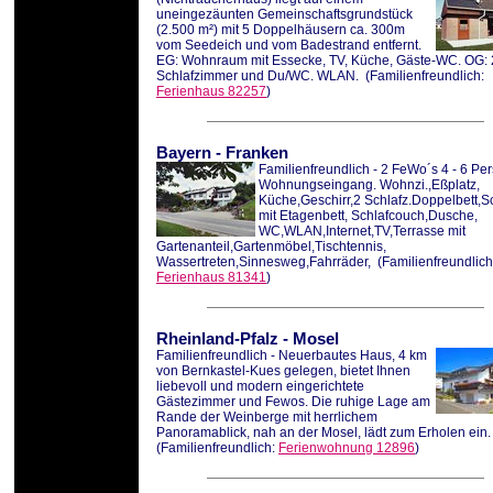
uneingezäunten Gemeinschaftsgrundstück
(2.500 m²) mit 5 Doppelhäusern ca. 300m
vom Seedeich und vom Badestrand entfernt.
EG: Wohnraum mit Essecke, TV, Küche, Gäste-WC. OG: 
Schlafzimmer und Du/WC. WLAN.
(Familienfreundlich:
Ferienhaus 82257
)
Bayern
-
Franken
Familienfreundlich - 2 FeWo´s 4 - 6 Per
Wohnungseingang. Wohnzi.,Eßplatz,
Küche,Geschirr,2 Schlafz.Doppelbett,Sc
mit Etagenbett, Schlafcouch,Dusche,
WC,WLAN,Internet,TV,Terrasse mit
Gartenanteil,Gartenmöbel,Tischtennis,
Wassertreten,Sinnesweg,Fahrräder,
(Familienfreundlich
Ferienhaus 81341
)
Rheinland-Pfalz
-
Mosel
Familienfreundlich - Neuerbautes Haus, 4 km
von Bernkastel-Kues gelegen, bietet Ihnen
liebevoll und modern eingerichtete
Gästezimmer und Fewos. Die ruhige Lage am
Rande der Weinberge mit herrlichem
Panoramablick, nah an der Mosel, lädt zum Erholen ein
(Familienfreundlich:
Ferienwohnung 12896
)