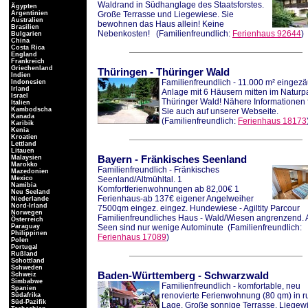
Waldrand in Südhanglage des Staatsforstes.
Ägypten
Argentinien
Große Terrasse und Liegewiese. Sie
Australien
bewohnen das Haus allein! Keine
Brasilien
Nebenkosten!
(Familienfreundlich:
Ferienhaus 92644
)
Bulgarien
China
Costa Rica
England
Frankreich
Griechenland
Thüringen
-
Thüringer Wald
Indien
Familienfreundlich - 11.000 m² eingez
Indonesien
Irland
Anlage mit 6 Häusern mitten im Naturp
Israel
Thüringer Wald! Nähere Informationen 
Italien
Kambodscha
Sie auch auf unserer Webseite.
Kanada
(Familienfreundlich:
Ferienhaus 18173
Karibik
Kenia
Kroatien
Lettland
Litauen
Malaysien
Bayern
-
Fränkisches Seenland
Marokko
Familienfreundlich - Fränkisches
Mazedonien
Mexico
Seenland/Altmühltal. 1
Namibia
Komfortferienwohnungen ab 82,00€ 1
Neu Seeland
Ferienhaus-ab 137€ eigener Angelweiher
Niederlande
Nord-Irland
7500qm eingez. eingez. Hundewiese - Agiltity Parcour
Norwegen
Familienfreundliches Haus - Wald/Wiesen angrenzend. A
Österreich
Paraguay
Seen sind nur wenige Autominute
(Familienfreundlich:
Philippinen
Ferienhaus 17089
)
Polen
Portugal
Rußland
Schottland
Schweden
Baden-Württemberg
-
Schwarzwald
Schweiz
Simbabwe
Familienfreundlich - komfortable, neu
Spanien
renovierte Ferienwohnung (80 qm) in r
Südafrika
Süd-Pazifik
Lage. Große sonnige Terrasse, Liegew